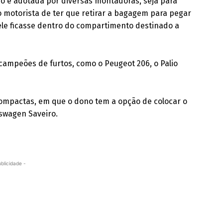
ho é adotada por diversas montadoras, seja para
o motorista de ter que retirar a bagagem para pegar
 ele ficasse dentro do compartimento destinado a
 campeões de furtos, como o Peugeot 206, o Palio
ompactas, em que o dono tem a opção de colocar o
kswagen Saveiro.
ublicidade -