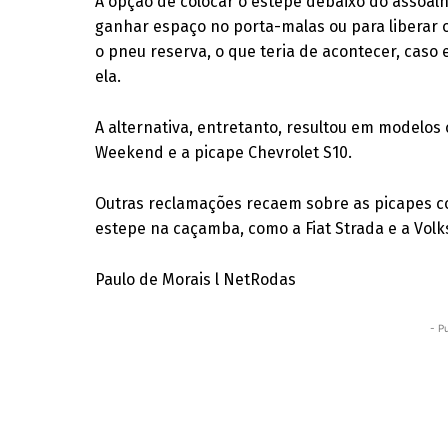
A opção de colocar o estepe debaixo do assoal
ganhar espaço no porta-malas ou para liberar 
o pneu reserva, o que teria de acontecer, caso
ela.
A alternativa, entretanto, resultou em modelos
Weekend e a picape Chevrolet S10.
Outras reclamações recaem sobre as picapes c
estepe na caçamba, como a Fiat Strada e a Vol
Paulo de Morais l NetRodas
- P