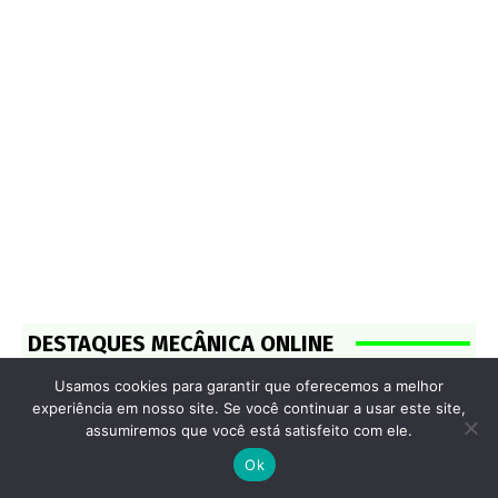
DESTAQUES MECÂNICA ONLINE
Usamos cookies para garantir que oferecemos a melhor
experiência em nosso site. Se você continuar a usar este site,
MERCADO
assumiremos que você está satisfeito com ele.
Volkswagen Polo lidera
Ok
desvalorização entre os carros
novos mais vendidos