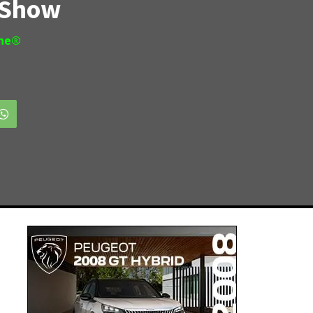
 Show
ine®