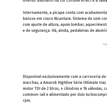
inferior dianteiro na cor chrome effect e a faixa
Internamente, a picape conta com acabamento 
bancos em couro Alcantara. Sistema de som co
com ajuste de altura, apoio lombar, aquecimento
e de segurança. Há, ainda, pedaleiras de alumín
- Pub
Disponível exclusivamente com a carroceria de
marchas, a Amarok Highline Série Ultimate traz
motor TDI de 2 litros, 4 cilindros e 16 válvulas,
common-rail e alimentado por dois turbocompr
rpm.