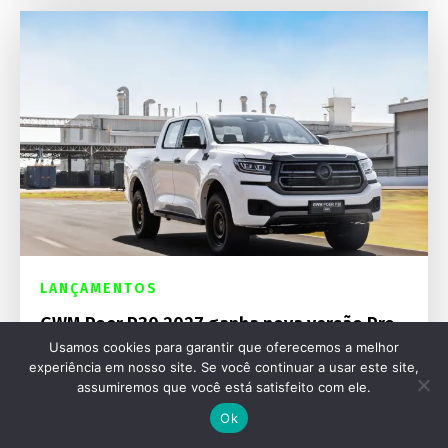
LANÇAMENTOS
GWM Poer P30 2027 ganha nova versão Pro
e mais segurança
Usamos cookies para garantir que oferecemos a melhor
experiência em nosso site. Se você continuar a usar este site,
assumiremos que você está satisfeito com ele.
Ok