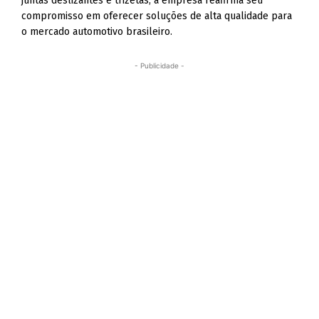
juntas deslizantes e trizetas, a empresa reafirma seu
compromisso em oferecer soluções de alta qualidade para
o mercado automotivo brasileiro.
- Publicidade -