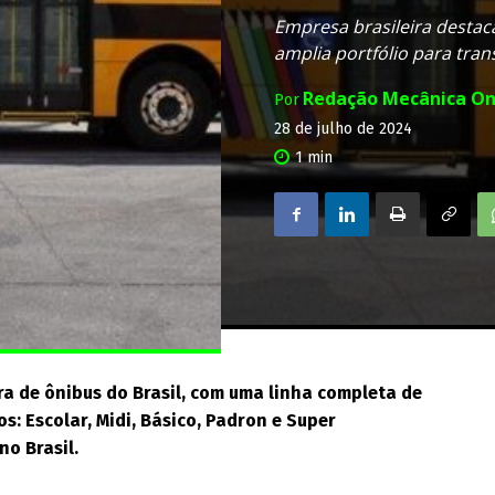
Empresa brasileira desta
amplia portfólio para tran
Redação Mecânica On
Por
28 de julho de 2024
1
min
ira de ônibus do Brasil, com uma linha completa de
s: Escolar, Midi, Básico, Padron e Super
no Brasil.