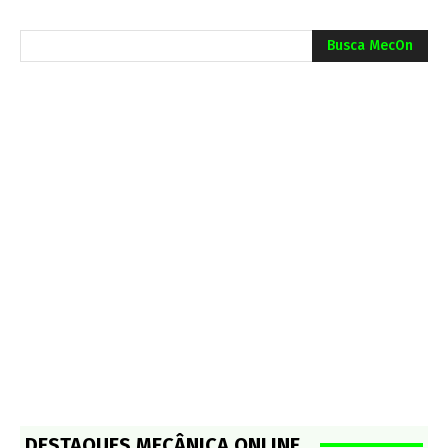
Busca MecOn
DESTAQUES MECÂNICA ONLINE