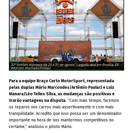
32º Sertões acontece de 23 a 31 de agosto. Largada será em Brasília, DF
Perc
(Marcelo Machado/Fotop)
cron
Para a equipe Braço Curto MotorSport, representada
pelas duplas Mário Marcondes/Artêmio Pauluci e Luiz
Manara/Léo Telles Silva, as mudanças são positivas e
trarão vantagens na disputa.
“Com mais tempo, faremos
os reparos nos carros mais assertivamente e com mais
tranquilidade. Acredito que isso possa ser um denominador
importante na hora de nos mantermos competitivos no
certame,” analisou o piloto Mário.