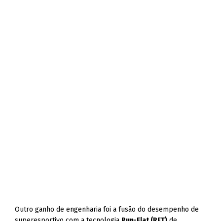
Outro ganho de engenharia foi a fusão do desempenho de
superesportivo com a tecnologia
Run-Flat (RFT)
de