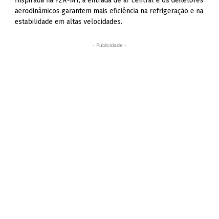
Inspirada na YZR-M1, a entrada de ar central e os defletores
aerodinâmicos garantem mais eficiência na refrigeração e na
estabilidade em altas velocidades.
- Publicidade -