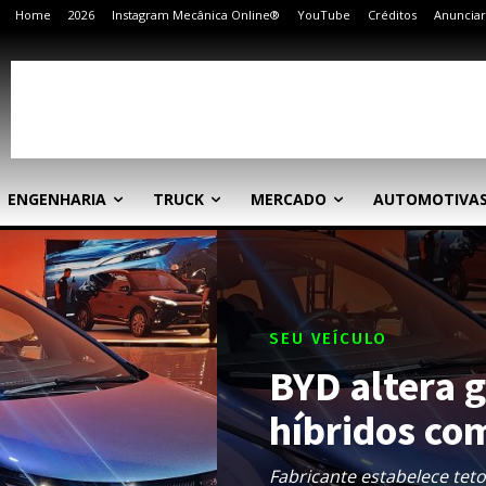
Home
2026
Instagram Mecânica Online®
YouTube
Créditos
Anunciar
ENGENHARIA
TRUCK
MERCADO
AUTOMOTIVA
SEU VEÍCULO
BYD altera g
híbridos co
Fabricante estabelece teto