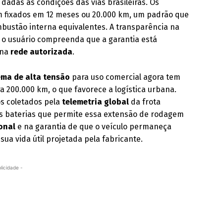
dadas as condições das vias brasileiras. Os
 fixados em 12 meses ou 20.000 km, um padrão que
bustão interna equivalentes. A transparência na
 o usuário compreenda que a garantia está
 na
rede autorizada
.
ema de alta tensão
para uso comercial agora tem
 200.000 km, o que favorece a logística urbana.
s coletados pela
telemetria global
da frota
as baterias que permite essa extensão de rodagem
ional
e na garantia de que o veículo permaneça
ua vida útil projetada pela fabricante.
licidade -