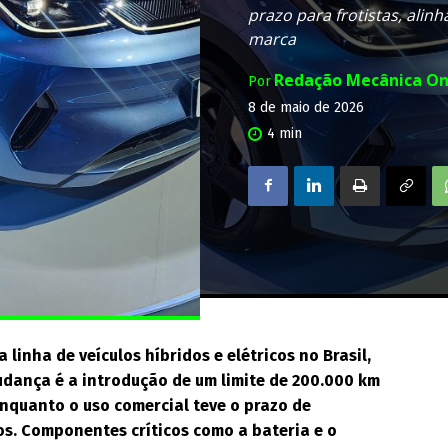
prazo para frotistas, alinh
marca
Redação Mecânica On
Por
8 de maio de 2026
4
min
 linha de veículos híbridos e elétricos no Brasil,
udança é a introdução de um limite de 200.000 km
 enquanto o uso comercial teve o prazo de
os. Componentes críticos como a bateria e o