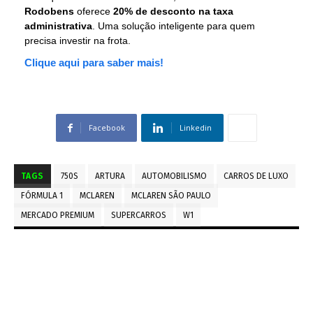
Rodobens
oferece
20% de desconto na taxa
administrativa
. Uma solução inteligente para quem
precisa investir na frota.
Clique aqui para saber mais!
Facebook
Linkedin
TAGS
750S
ARTURA
AUTOMOBILISMO
CARROS DE LUXO
FÓRMULA 1
MCLAREN
MCLAREN SÃO PAULO
MERCADO PREMIUM
SUPERCARROS
W1