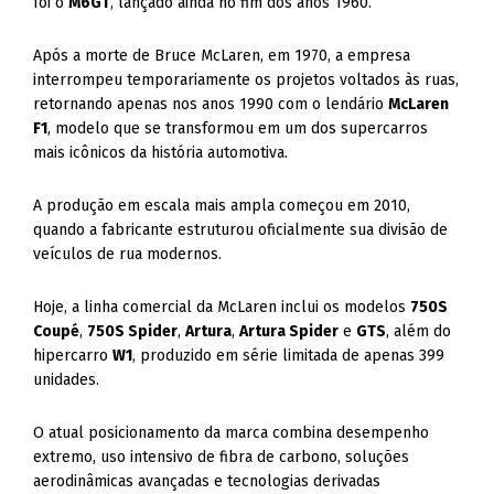
foi o
M6GT
, lançado ainda no fim dos anos 1960.
Após a morte de Bruce McLaren, em 1970, a empresa
interrompeu temporariamente os projetos voltados às ruas,
retornando apenas nos anos 1990 com o lendário
McLaren
F1
, modelo que se transformou em um dos supercarros
mais icônicos da história automotiva.
A produção em escala mais ampla começou em 2010,
quando a fabricante estruturou oficialmente sua divisão de
veículos de rua modernos.
Hoje, a linha comercial da McLaren inclui os modelos
750S
Coupé
,
750S Spider
,
Artura
,
Artura Spider
e
GTS
, além do
hipercarro
W1
, produzido em série limitada de apenas 399
unidades.
O atual posicionamento da marca combina desempenho
extremo, uso intensivo de fibra de carbono, soluções
aerodinâmicas avançadas e tecnologias derivadas