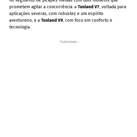
no segmento de picapes médias com dois modelos que
prometem agitar a concorrência: a
Tunland V7
, voltada para
aplicações severas, com robustez e um espírito
aventureiro, e a
Tunland V9
, com foco em conforto e
tecnologia.
- Publicidade -