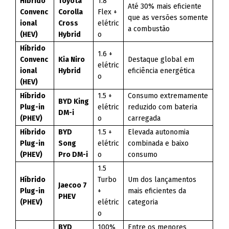
Híbrido
Toyota
1.8
Até 30% mais eficiente
Convenc
Corolla
Flex +
que as versões somente
ional
Cross
elétric
a combustão
(HEV)
Hybrid
o
Híbrido
1.6 +
Convenc
Kia Niro
Destaque global em
elétric
ional
Hybrid
eficiência energética
o
(HEV)
Híbrido
1.5 +
Consumo extremamente
BYD King
Plug-in
elétric
reduzido com bateria
DM-i
(PHEV)
o
carregada
Híbrido
BYD
1.5 +
Elevada autonomia
Plug-in
Song
elétric
combinada e baixo
(PHEV)
Pro DM-i
o
consumo
1.5
Híbrido
Turbo
Um dos lançamentos
Jaecoo 7
Plug-in
+
mais eficientes da
PHEV
(PHEV)
elétric
categoria
o
BYD
100%
Entre os menores