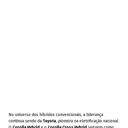
No universo dos híbridos convencionais, a liderança
continua sendo da
Toyota
, pioneira na eletrificação nacional.
O
Corolla Hybrid
e o
Corolla Cross Hybrid
seguem como