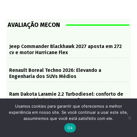
AVALIAÇÃO MECON
Jeep Commander Blackhawk 2027 aposta em 272
cv e motor Hurricane Flex
Renault Boreal Techno 2026: Elevando a
Engenharia dos SUVs Médios
Ram Dakota Laramie 2.2 Turbodiesel: conforto de
SUV, capacidade de picape e foco no uso misto
Usamos cookies para garantir que oferecemos a melhor
experiência em nosso site. Se você continuar a usar este site,
Jeep Commander 2027 – Tecnologia híbrida-leve
assumiremos que você está satisfeito com ele.
reforça disputa entre SUVs de sete lugares
Ok