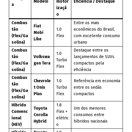
Modelo
motor
Eficiência / Destaque
a
izaçã
o
Combus
Entre os mais
Fiat
tão
1.0
econômicos do Brasil,
Mobi
(Flex/Ga
Flex
com excelente consumo
Like
solina)
urbano
Combus
Destaque entre os
1.0
tão
Volkswa
lançamentos de SUVs
Turbo
(Flex/Ga
gen Tera
compactos pela
Flex
solina)
eficiência
Combus
Chevrole
1.0
Referência em economia
tão
t Onix
Turbo
entre os sedãs
(Flex/Ga
Plus
Flex
compactos
solina)
Híbrido
1.8
Toyota
Um dos menores
Convenc
Flex +
Corolla
consumos entre
ional
elétric
Hybrid
híbridos nacionais
(HEV)
o