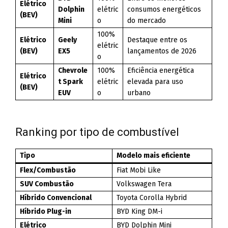
Elétrico
Dolphin
elétric
consumos energéticos
(BEV)
Mini
o
do mercado
100%
Elétrico
Geely
Destaque entre os
elétric
(BEV)
EX5
lançamentos de 2026
o
Chevrole
100%
Eficiência energética
Elétrico
t Spark
elétric
elevada para uso
(BEV)
EUV
o
urbano
Ranking por tipo de combustível
Tipo
Modelo mais eficiente
Flex/Combustão
Fiat Mobi Like
SUV Combustão
Volkswagen Tera
Híbrido Convencional
Toyota Corolla Hybrid
Híbrido Plug-in
BYD King DM-i
Elétrico
BYD Dolphin Mini