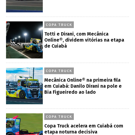
COPA TRUCK
Totti e Dirani, com Mecânica
Online®, dividem vitórias na etapa
de Cuiabá
COPA TRUCK
Mecânica Online® na primeira fila
em Cuiabá: Danilo Dirani na pole e
Bia Figueiredo ao lado
COPA TRUCK
Copa Truck acelera em Cuiabá com
etapa noturna decisiva