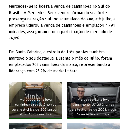
Mercedes-Benz lidera a venda de caminhões no Sul do
Brasil – A Mercedes-Benz vem reafirmando sua forte
presença na região Sul. No acumulado do ano, até julho, a
empresa liderou a venda de caminhões e emplacou 4.791
unidades, assegurando uma participação de mercado de
24,8%.
Em Santa Catarina, a estrela de três pontas também
manteve o seu destaque. Durante o mês de julho, foram
emplacados 263 caminhões da marca, representando a
liderança com 25,2% de market share.
Mercedes-Benz leva
Mercedes-Benz leva
caminhoneiros autônomos
caminhoneiros autônomos
para test-drive de 200 km com
para test-drive de 200 km com
Novo Actros em Itajaí
Novo Actros em Itajaí