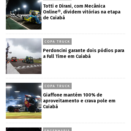
Totti e Dirani, com Mecânica
Online®, dividem vitórias na etapa
de Cuiabá
COPA TRUCK
Perdoncini garante dois pódios para
a Full Time em Cuiabá
COPA TRUCK
Giaffone mantém 100% de
aproveitamento e crava pole em
Cuiabá
ENGENHARIA