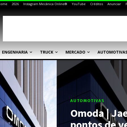
Home
2026
Instagram Mecânica Online®
YouTube
Créditos
Anunciar
ENGENHARIA
TRUCK
MERCADO
AUTOMOTIVA
AUTOMOTIVAS
Omoda | Ja
pontos de v