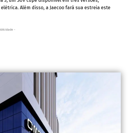
a 5, um SUV cupê disponível em três versões,
létrica. Além disso, a Jaecoo fará sua estreia este
ublicidade -