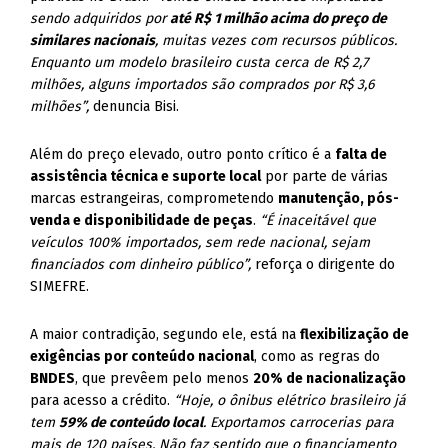
sendo adquiridos por
até R$ 1 milhão acima do preço de
similares nacionais
, muitas vezes com recursos públicos.
Enquanto um modelo brasileiro custa cerca de R$ 2,7
milhões, alguns importados são comprados por R$ 3,6
milhões”,
denuncia Bisi.
Além do preço elevado, outro ponto crítico é a
falta de
assistência técnica e suporte local
por parte de várias
marcas estrangeiras, comprometendo
manutenção, pós-
venda e disponibilidade de peças
.
“É inaceitável que
veículos 100% importados, sem rede nacional, sejam
financiados com dinheiro público”,
reforça o dirigente do
SIMEFRE.
A maior contradição, segundo ele, está na
flexibilização de
exigências por conteúdo nacional
, como as regras do
BNDES
, que prevêem pelo menos
20% de nacionalização
para acesso a crédito.
“Hoje, o ônibus elétrico brasileiro já
tem
59% de conteúdo local
. Exportamos carrocerias para
mais de 120 países. Não faz sentido que o financiamento