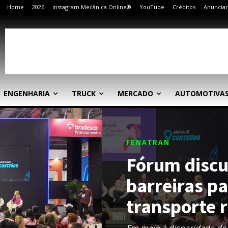
Home
2026
Instagram Mecânica Online®
YouTube
Créditos
Anunciar
ENGENHARIA
TRUCK
MERCADO
AUTOMOTIVA
FENATRAN
Fórum discu
barreiras p
transporte 
Em meio à disparidade de 