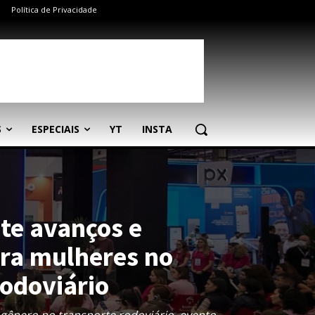
Política de Privacidade
S
ESPECIAIS
YT
INSTA
te avanços e
ara mulheres no
rodoviário
gênero no transporte rodoviário, evento