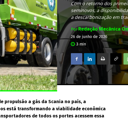
Com o retorno dos primei
seminovos, a disponibilid
a descarbonização em tra
Redação Mecânica On
Por
26 de junho de 2026
3
min
e propulsão a gás da Scania no país, a
dos está transformando a viabilidade econômica
ransportadores de todos os portes acessem essa