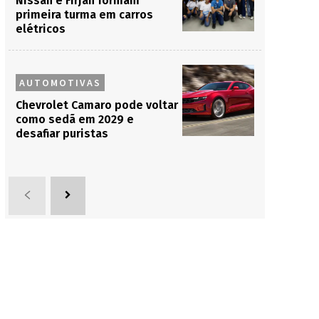
Nissan e Firjan formam
primeira turma em carros
elétricos
AUTOMOTIVAS
Chevrolet Camaro pode voltar
como sedã em 2029 e
desafiar puristas