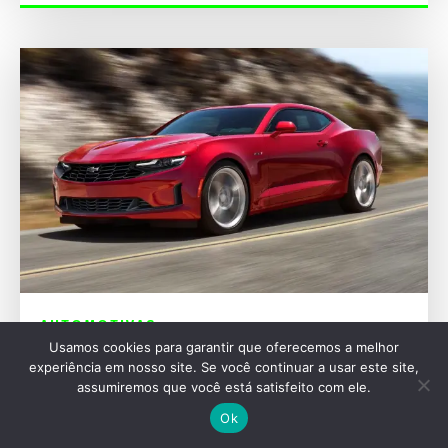
AUTOMOTIVAS
Usamos cookies para garantir que oferecemos a melhor
Chevrolet Camaro pode voltar como sedã em
experiência em nosso site. Se você continuar a usar este site,
2029 e desafiar puristas
assumiremos que você está satisfeito com ele.
Ok