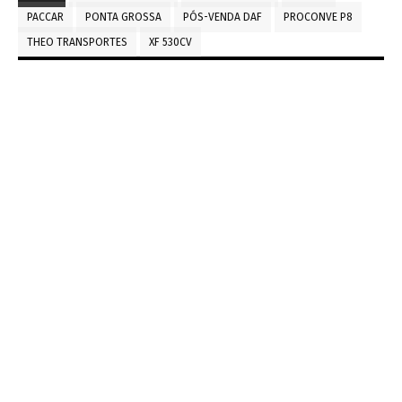
PACCAR
PONTA GROSSA
PÓS-VENDA DAF
PROCONVE P8
THEO TRANSPORTES
XF 530CV