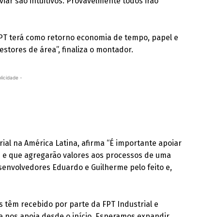
viar são intuitivos. Provavelmente todos irão
 FPT terá como retorno economia de tempo, papel e
stores de área”, finaliza o montador.
licidade -
rial na América Latina, afirma “É importante apoiar
s e que agregarão valores aos processos de uma
senvolvedores Eduardo e Guilherme pelo feito e,
têm recebido por parte da FPT Industrial e
e nos apoia desde o início. Esperamos expandir