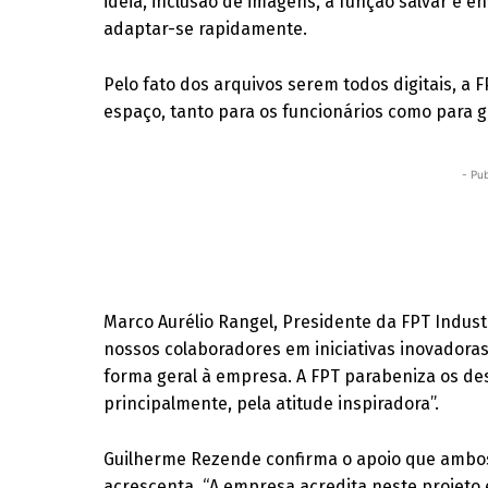
ideia, inclusão de imagens, a função salvar e en
adaptar-se rapidamente.
Pelo fato dos arquivos serem todos digitais, a
espaço, tanto para os funcionários como para ge
- Pub
Marco Aurélio Rangel, Presidente da FPT Indust
nossos colaboradores em iniciativas inovadora
forma geral à empresa. A FPT parabeniza os de
principalmente, pela atitude inspiradora”.
Guilherme Rezende confirma o apoio que ambos 
acrescenta, “A empresa acredita neste projeto 