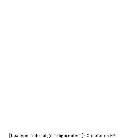
[box type=”info” align=”aligncenter” ]- O motor da FPT