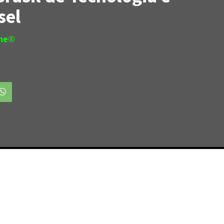
sel
ine®