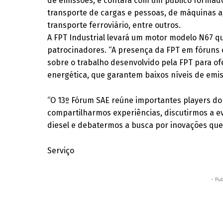
de emissões, e contará com um público formad
transporte de cargas e pessoas, de máquinas ag
transporte ferroviário, entre outros.
A FPT Industrial levará um motor modelo N67 q
patrocinadores. “A presença da FPT em fóruns
sobre o trabalho desenvolvido pela FPT para of
energética, que garantem baixos níveis de emis
“O 13º Fórum SAE reúne importantes players d
compartilharmos experiências, discutirmos a ev
diesel e debatermos a busca por inovações que
Serviço
- Pub