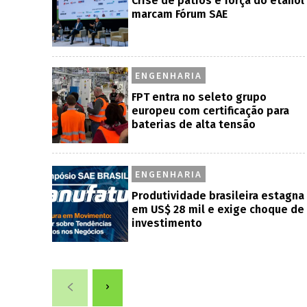
Crise de pátios e força do etanol
marcam Fórum SAE
ENGENHARIA
FPT entra no seleto grupo
europeu com certificação para
baterias de alta tensão
ENGENHARIA
Produtividade brasileira estagna
em US$ 28 mil e exige choque de
investimento