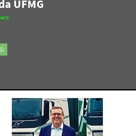
 da UFMG
ine®